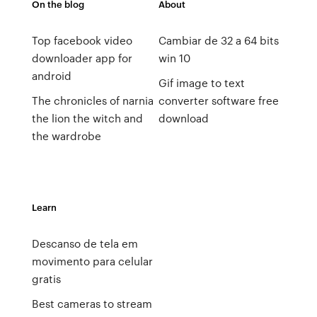
On the blog
About
Top facebook video
Cambiar de 32 a 64 bits
downloader app for
win 10
android
Gif image to text
The chronicles of narnia
converter software free
the lion the witch and
download
the wardrobe
Learn
Descanso de tela em
movimento para celular
gratis
Best cameras to stream