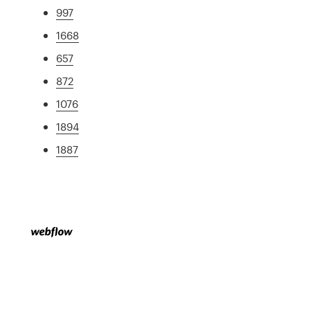
997
1668
657
872
1076
1894
1887