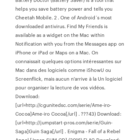
helps you save battery power and tells you
Cheetah Mobile. 2 . One of Android´s most
downloaded antivirus. Find My Friends is
available as a widget on the Mac within
Notification with you from the Messages app on
iPhone or iPad or Maps on a Mac. On
connaissait quelques options intéressantes sur
Mac dans des logiciels comme iShowU ou
Screenflick, mais aucun n'arrive à la Un logiciel
pour organiser la lecture de vos vidéos.
Download:
[url=http://cgunitedsc.com/serie/Ame-iro-
Cocoa]Ame-iro Cocoa[/url] . ???43) Download:
[url=http://jumpstart-pros.com/serie/Guin-
Saga]Guin Saga[/url] . Enigma - Fall of a Rebel
Angel [Japan SHM-CD] (2016) FLAC Download: