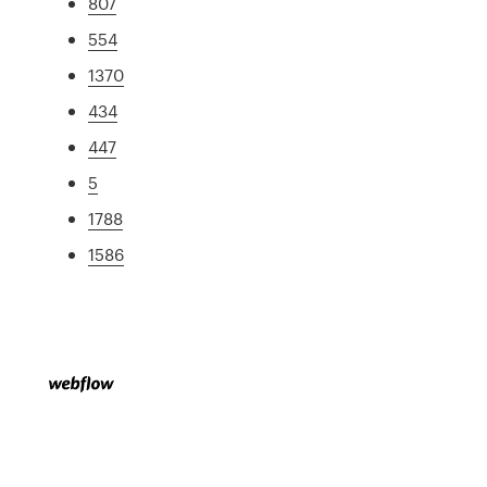
807
554
1370
434
447
5
1788
1586